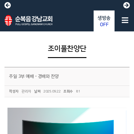
생방송
OFF
조이풀찬양단
주일 3부 예배 - 경배와 찬양
작성자
관리자
날짜
2025.09.22
조회수
81