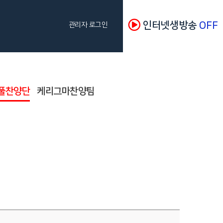
인터넷생방송
OFF
관리자 로그인
풀찬양단
케리그마찬양팀