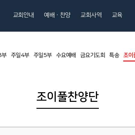
교회안내
예배ㆍ찬양
교회사역
교육
3부
주일4부
주일5부
수요예배
금요기도회
특송
조이
조이풀찬양단