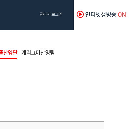
인터넷생방송
ON
관리자 로그인
풀찬양단
케리그마찬양팀