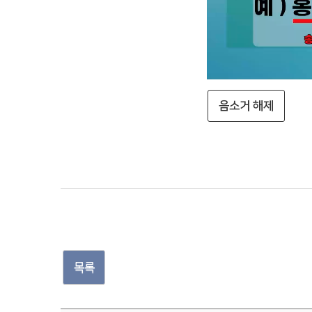
음소거 해제
목록