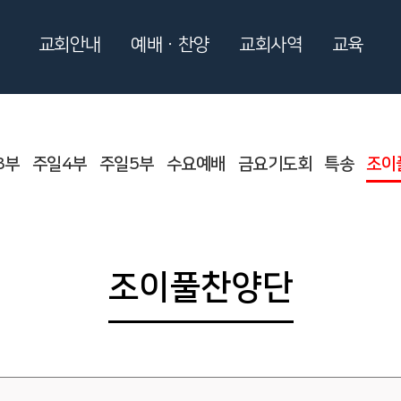
교회안내
예배ㆍ찬양
교회사역
교육
3부
주일4부
주일5부
수요예배
금요기도회
특송
조이
조이풀찬양단