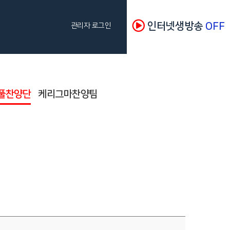
인터넷생방송
OFF
관리자 로그인
풀찬양단
케리그마찬양팀