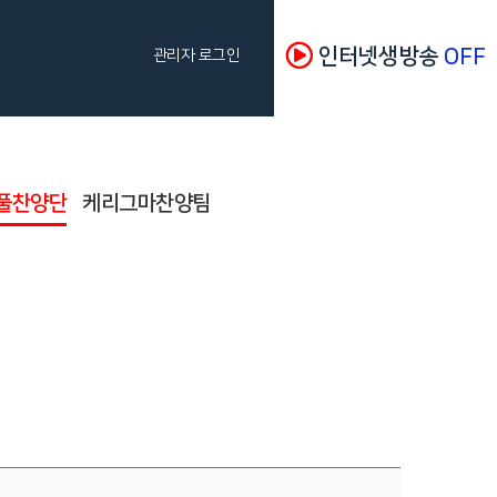
인터넷생방송
OFF
관리자 로그인
풀찬양단
케리그마찬양팀