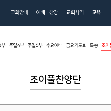
교회안내
예배ㆍ찬양
교회사역
교육
3부
주일4부
주일5부
수요예배
금요기도회
특송
조이
조이풀찬양단