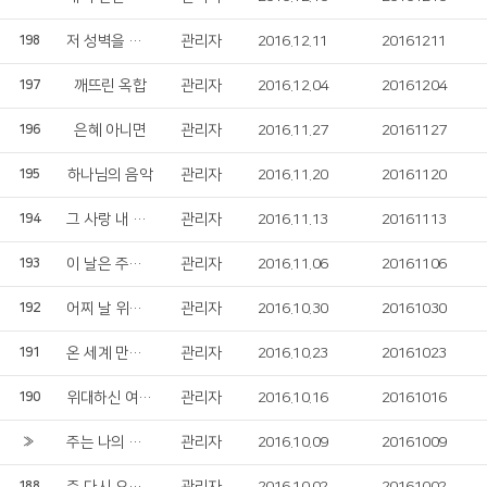
저 성벽을 향해
관리자
2016.12.11
20161211
198
깨뜨린 옥합
관리자
2016.12.04
20161204
197
은혜 아니면
관리자
2016.11.27
20161127
196
하나님의 음악
관리자
2016.11.20
20161120
195
그 사랑 내 생명
관리자
2016.11.13
20161113
194
이 날은 주의 날
관리자
2016.11.06
20161106
193
어찌 날 위함이온지
관리자
2016.10.30
20161030
192
온 세계 만민 다 기쁜 찬미하여라
관리자
2016.10.23
20161023
191
위대하신 여호와
관리자
2016.10.16
20161016
190
주는 나의 목자
관리자
2016.10.09
20161009
»
188