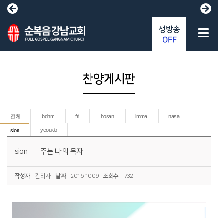
생방송
OFF
찬양게시판
전체
bdhm
fri
hosan
imma
nasa
yeouido
sion
sion
주는 나의 목자
작성자
관리자
날짜
2016.10.09
조회수
732