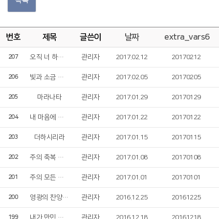
번호
제목
글쓴이
날짜
extra_vars6
오직 너 하나님의 사람이
관리자
2017.02.12
20170212
207
빛과 소금 되어
관리자
2017.02.05
20170205
206
마라나타
관리자
2017.01.29
20170129
205
내 마음에 주를 향한 사랑이
관리자
2017.01.22
20170122
204
더하시리라
관리자
2017.01.15
20170115
203
주의 축복 내려주소서
관리자
2017.01.08
20170108
202
주의 모든 일에 감사드리며
관리자
2017.01.01
20170101
201
영광의 찬양 모음곡
관리자
2016.12.25
20161225
200
내가 만민 중에
관리자
2016.12.18
20161218
199