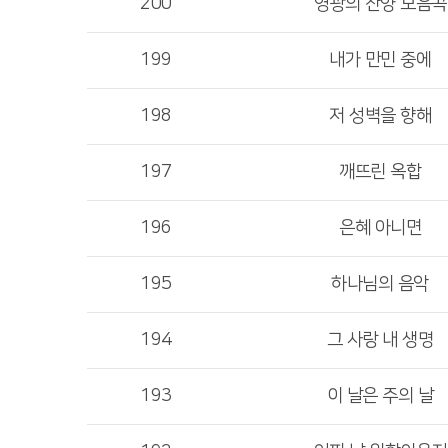
200
영광의 찬양 모음곡
199
내가 만민 중에
198
저 성벽을 향해
197
깨뜨린 옥합
196
은혜 아니면
195
하나님의 음악
194
그 사랑 내 생명
193
이 날은 주의 날