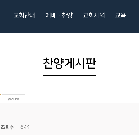
교회안내
예배ㆍ찬양
교회사역
교육
찬양게시판
yeouido
조회수
644