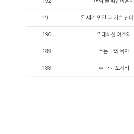
192
어찌 날 위함이온지
191
온 세계 만민 다 기쁜 찬
190
위대하신 여호와
189
주는 나의 목자
188
주 다시 오시리