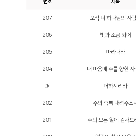
번호
제목
207
오직 너 하나님의 사
206
빛과 소금 되어
205
마라나타
204
내 마음에 주를 향한 
»
더하시리라
202
주의 축복 내려주소
201
주의 모든 일에 감사드