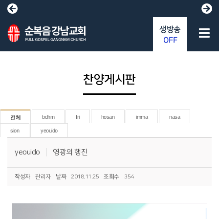
생방송
OFF
찬양게시판
bdhm
fri
hosan
imma
nasa
전체
sion
yeouido
yeouido
영광의 행진
작성자
관리자
날짜
2018.11.25
조회수
354