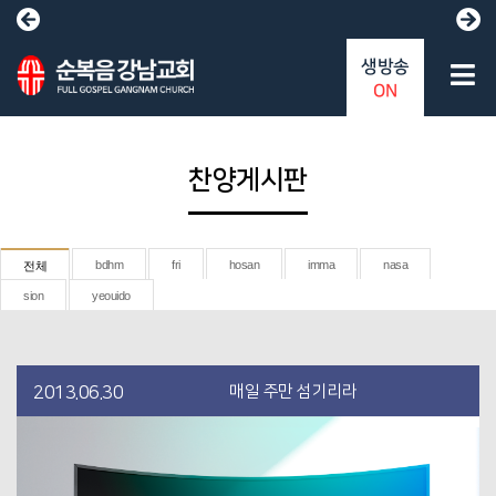
생방송
ON
찬양게시판
bdhm
fri
hosan
imma
nasa
전체
sion
yeouido
매일 주만 섬기리라
2013.06.30