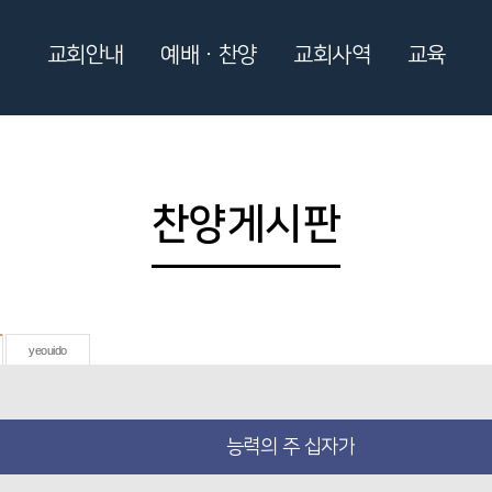
교회안내
예배ㆍ찬양
교회사역
교육
찬양게시판
yeouido
능력의 주 십자가