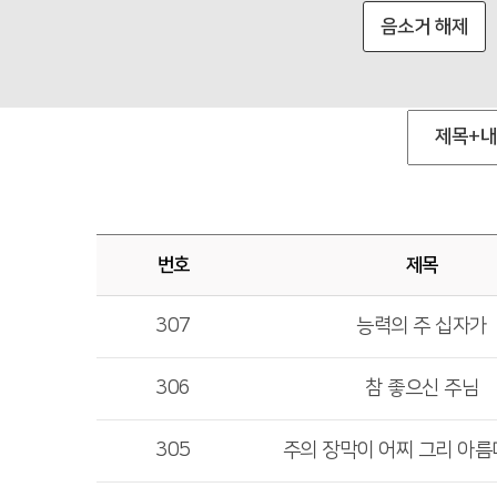
음소거 해제
번호
제목
307
능력의 주 십자가
306
참 좋으신 주님
305
주의 장막이 어찌 그리 아