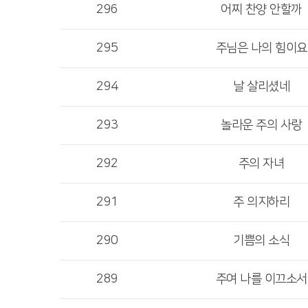
296
어찌 찬양 안할까
295
주님은 나의 힘이요
294
날 살리셨네
293
놀라운 주의 사랑
292
주의 자녀
291
주 의지하리
290
기쁨의 소식
289
주여 나를 이끄소서