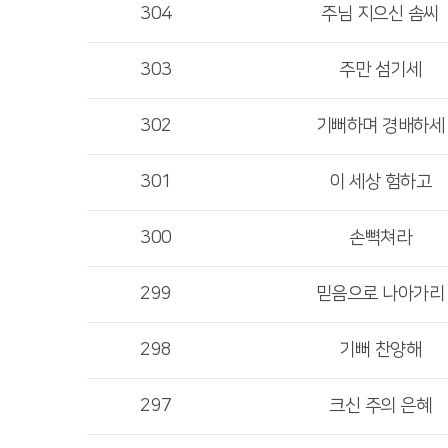
304
주님 지으신 솜씨
303
주만 섬기세
302
기뻐하며 경배하세
301
이 세상 험하고
300
손뼉쳐라
299
믿음으로 나아가리
298
기뻐 찬양해
297
크신 주의 은혜