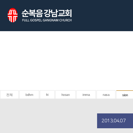
전체
bdhm
fri
hosan
imma
nasa
sion
2013.04.07