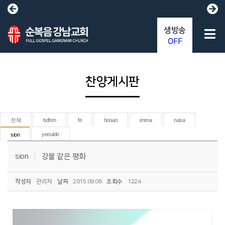
생방송
OFF
찬양게시판
전체
bdhm
fri
hosan
imma
nasa
yeouido
sion
sion
강물 같은 평화
작성자
관리자
날짜
2015.09.06
조회수
1224