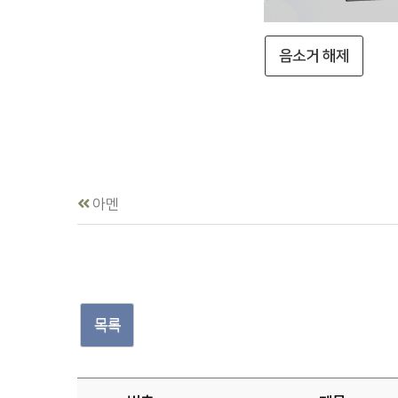
음소거 해제
아멘
목록