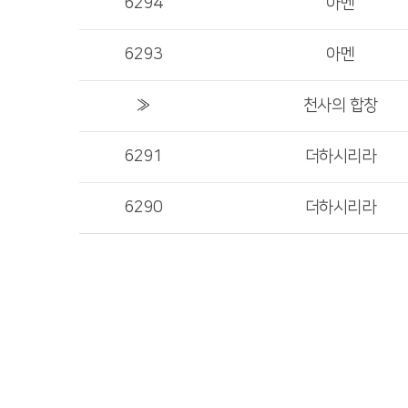
6294
아멘
6293
아멘
»
천사의 합창
6291
더하시리라
6290
더하시리라