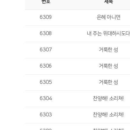
번호
제목
6309
은혜 아니면
6308
내 주는 위대하시도다
6307
거룩한 성
6306
거룩한 성
6305
거룩한 성
6304
찬양해! 소리쳐!
6303
찬양해! 소리쳐!