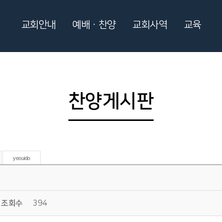
교회안내
예배ㆍ찬양
교회사역
교육
찬양게시판
yeouido
조회수
394