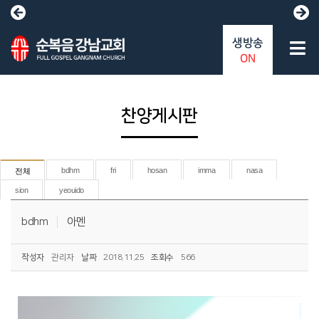
생방송
ON
찬양게시판
bdhm
fri
hosan
imma
nasa
전체
sion
yeouido
bdhm
아멘
작성자
관리자
날짜
2018.11.25
조회수
566