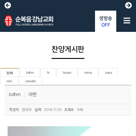
생방송
OFF
찬양게시판
bdhm
fri
hosan
imma
nasa
전체
sion
yeouido
bdhm
아멘
작성자
관리자
날짜
2018.11.25
조회수
566