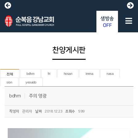
생방송
OFF
찬양게시판
bdhm
fri
hosan
imma
nasa
전체
sion
yeouido
bdhm
주의 영광
작성자
관리자
날짜
2018.12.23
조회수
599