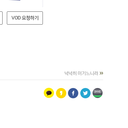
VOD 요청하기
넉넉히 이기느니라