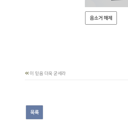
음소거 해제
이 믿음 더욱 굳세라
목록