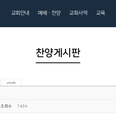
교회안내
예배ㆍ찬양
교회사역
교육
찬양게시판
yeouido
조회수
1434