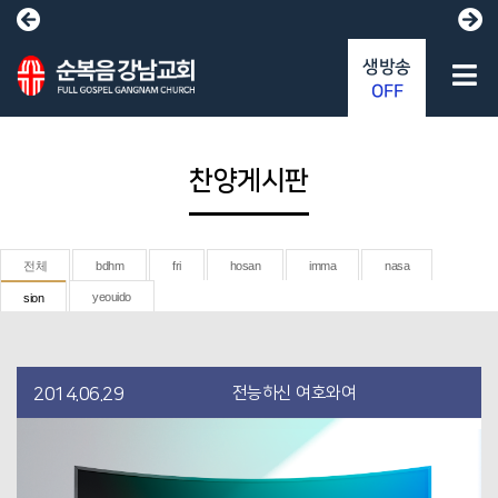
생방송
OFF
찬양게시판
전체
bdhm
fri
hosan
imma
nasa
yeouido
sion
전능하신 여호와여
2014.06.29