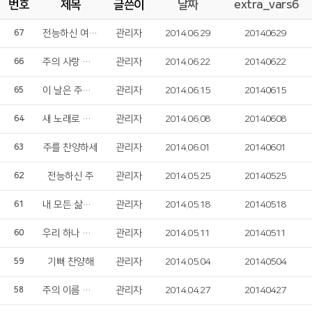
번호
제목
글쓴이
날짜
extra_vars6
전능하신 여호와여
관리자
2014.06.29
20140629
67
주의 사랑 나눌 때에
관리자
2014.06.22
20140622
66
이 날은 주의 날
관리자
2014.06.15
20140615
65
새 노래로 주를 찬양
관리자
2014.06.08
20140608
64
주를 찬양하세
관리자
2014.06.01
20140601
63
전능하신 주
관리자
2014.05.25
20140525
62
내 모든 삶의 찬양
관리자
2014.05.18
20140518
61
우리 하나 되어
관리자
2014.05.11
20140511
60
기뻐 찬양해
관리자
2014.05.04
20140504
59
주의 이름 영화롭도다
관리자
2014.04.27
20140427
58