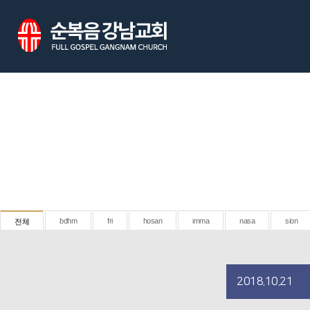
bdhm
fri
hosan
imma
nasa
sion
전체
2018.10.21