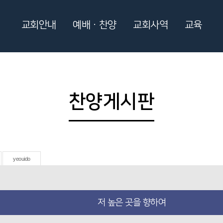
교회안내
예배ㆍ찬양
교회사역
교육
찬양게시판
yeouido
저 높은 곳을 향하여