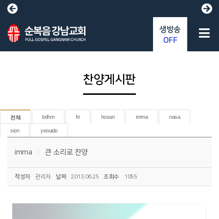
생방송
OFF
찬양게시판
bdhm
fri
hosan
imma
nasa
전체
sion
yeouido
imma
큰 소리로 찬양
작성자
관리자
날짜
2013.06.25
조회수
1055