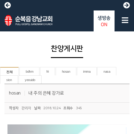
생방송
ON
찬양게시판
bdhm
fri
hosan
imma
nasa
전체
sion
yeouido
hosan
내 주의 은혜 강가로
작성자
관리자
날짜
2018.10.24
조회수
345