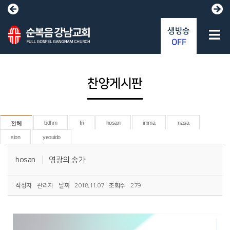
생방송
OFF
찬양게시판
bdhm
fri
hosan
imma
nasa
전체
sion
yeouido
hosan
영광의 송가
작성자
관리자
날짜
2018.11.07
조회수
279