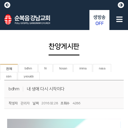
생방송
OFF
찬양게시판
bdhm
fri
hosan
imma
nasa
전체
sion
yeouido
bdhm
내 생애 다시 시작이다
작성자
관리자
날짜
2016.02.28
조회수
4286