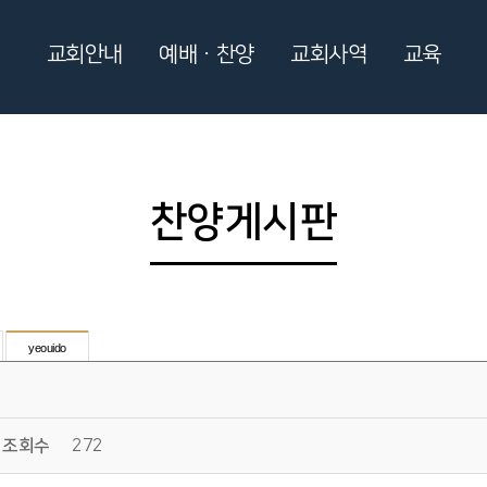
교회안내
예배ㆍ찬양
교회사역
교육
찬양게시판
yeouido
조회수
272