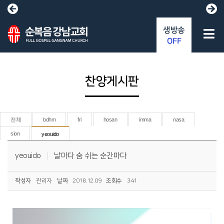
생방송
OFF
찬양게시판
전체
bdhm
fri
hosan
imma
nasa
sion
yeouido
yeouido
날마다 숨 쉬는 순간마다
작성자
관리자
날짜
2018.12.09
조회수
341