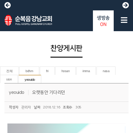
생방송
ON
찬양게시판
전체
bdhm
fri
hosan
imma
nasa
sion
yeouido
yeouido
오랫동안 기다리던
작성자
관리자
날짜
2018.12.16
조회수
305