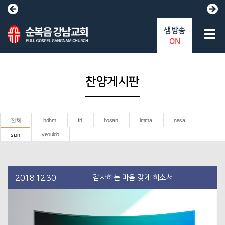
생방송
ON
찬양게시판
전체
bdhm
fri
hosan
imma
nasa
yeouido
sion
감사하는 마음 갖게 하소서
2018.12.30