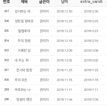
번호
제목
글쓴이
날짜
extra_vars6
감사하는 마음 갖게 하소서
관리자
2018.12.30
20181230
307
성탄절 팡파르
관리자
2018.12.25
20181225
306
할렐루야
관리자
2018.12.23
20181223
305
주의 영광
관리자
2018.12.16
20181216
304
거룩한 성
관리자
2018.12.09
20181209
303
내 주는 위대하시도다
관리자
2018.12.02
20181202
302
천사의 합창
관리자
2018.11.25
20181125
301
주의 모든 일에 감사드리며
관리자
2018.11.18
20181118
300
여호와는 나의 빛이요
관리자
2018.11.11
20181111
299
영광의 행진
관리자
2018.11.04
20181104
298