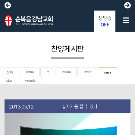
생방송
OFF
찬양게시판
전체
bdhm
fri
hosan
imma
nasa
sion
yeouido
십자가를 질 수 있나
2013.05.12