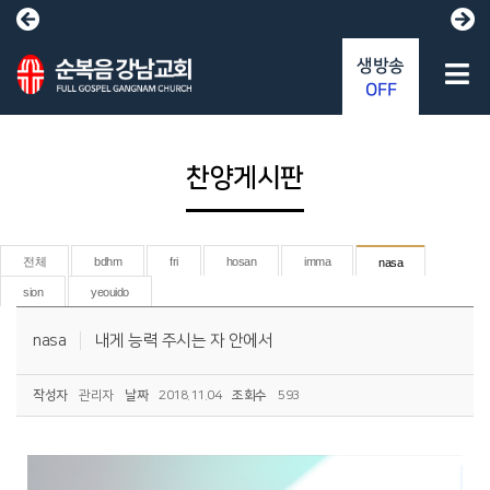
생방송
OFF
찬양게시판
전체
bdhm
fri
hosan
imma
nasa
sion
yeouido
nasa
내게 능력 주시는 자 안에서
작성자
관리자
날짜
2018.11.04
조회수
593