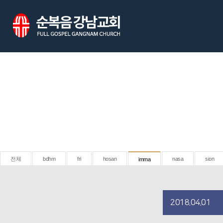
전체
bdhm
fri
hosan
nasa
sion
imma
2018.04.01