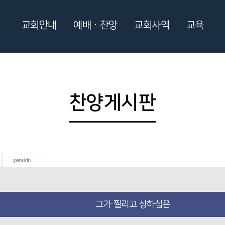
교회안내
예배ㆍ찬양
교회사역
교육
찬양게시판
yeouido
그가 찔리고 상하심은