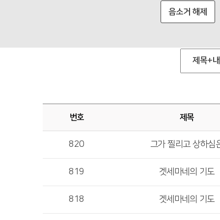
음소거 해제
번호
제목
820
그가 찔리고 상하심
819
겟세마네의 기도
818
겟세마네의 기도