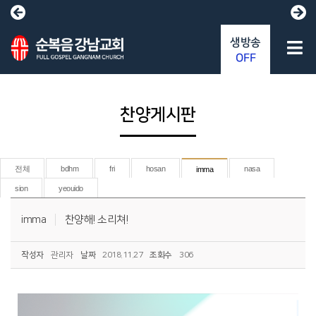
생방송
OFF
찬양게시판
전체
bdhm
fri
hosan
nasa
imma
sion
yeouido
imma
찬양해! 소리쳐!
작성자
관리자
날짜
2018.11.27
조회수
306