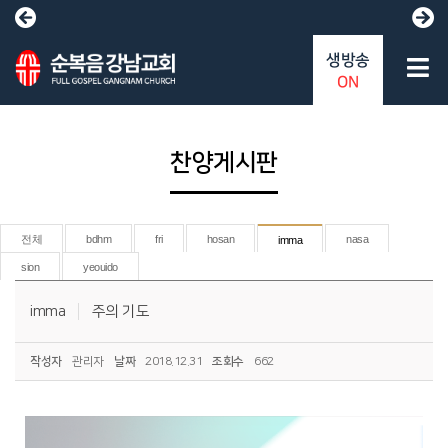
생방송
ON
찬양게시판
전체
bdhm
fri
hosan
nasa
imma
sion
yeouido
imma
주의 기도
작성자
관리자
날짜
2018.12.31
조회수
662