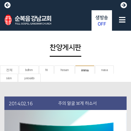
생방송
OFF
찬양게시판
전체
bdhm
fri
hosan
nasa
imma
sion
yeouido
주의 얼굴 보게 하소서
2014.02.16