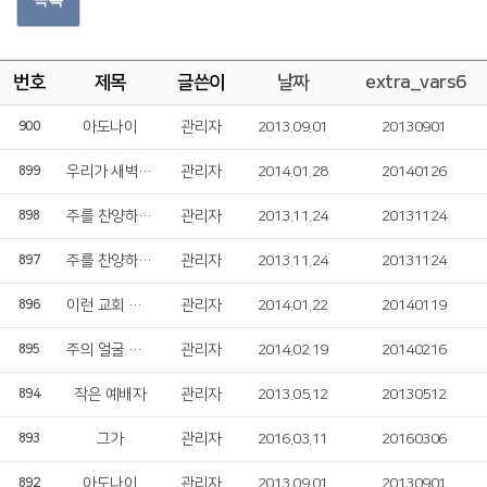
번호
제목
글쓴이
날짜
extra_vars6
아도나이
관리자
2013.09.01
20130901
900
우리가 새벽마다
관리자
2014.01.28
20140126
899
주를 찬양하리라
관리자
2013.11.24
20131124
898
주를 찬양하리라
관리자
2013.11.24
20131124
897
이런 교회 되게 하소서
관리자
2014.01.22
20140119
896
주의 얼굴 보게 하소서
관리자
2014.02.19
20140216
895
작은 예배자
관리자
2013.05.12
20130512
894
그가
관리자
2016.03.11
20160306
893
아도나이
관리자
2013.09.01
20130901
892