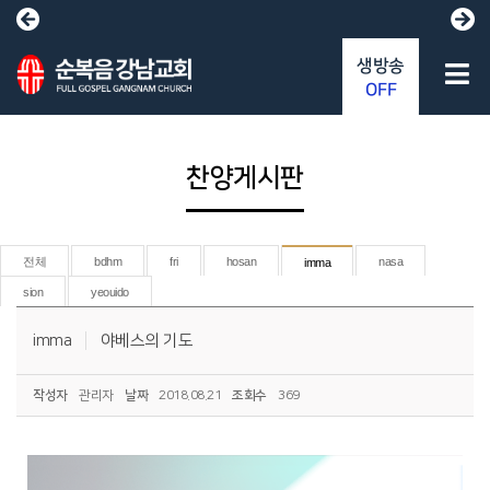
생방송
OFF
찬양게시판
전체
bdhm
fri
hosan
nasa
imma
sion
yeouido
imma
야베스의 기도
작성자
관리자
날짜
2018.08.21
조회수
369