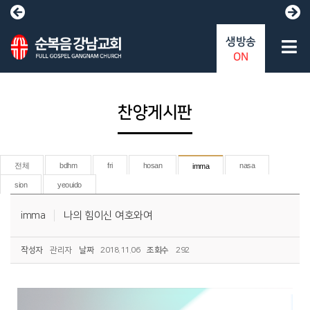
생방송
ON
찬양게시판
전체
bdhm
fri
hosan
nasa
imma
sion
yeouido
imma
나의 힘이신 여호와여
작성자
관리자
날짜
2018.11.06
조회수
292